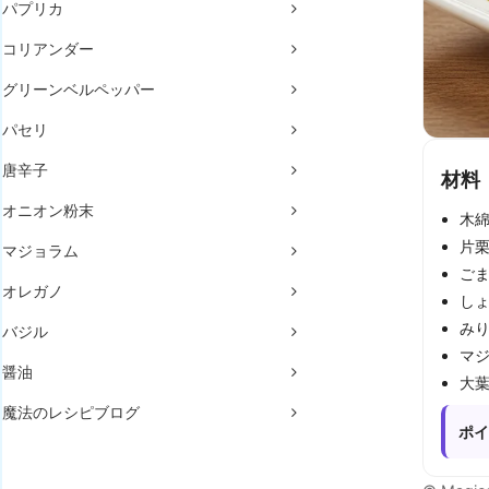
パプリカ
コリアンダー
グリーンベルペッパー
パセリ
唐辛子
材料
オニオン粉末
木綿
片栗
マジョラム
ごま
オレガノ
しょ
みり
バジル
マジ
醤油
大
魔法のレシピブログ
ポイ