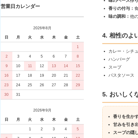
味のベース作
営業日カレンダー
香りの付与：
味の調和：
他
2026年8月
4. 相性のよ
日
月
火
水
木
金
土
1
カレー・シチ
2
3
4
5
6
7
8
ハンバーグ
9
10
11
12
13
14
15
スープ
パスタソース
16
17
18
19
20
21
22
23
24
25
26
27
28
29
5. おいし
30
31
2026年9月
香りを生か
日
月
火
水
木
金
土
甘みを引き
1
2
3
4
5
スープの隠